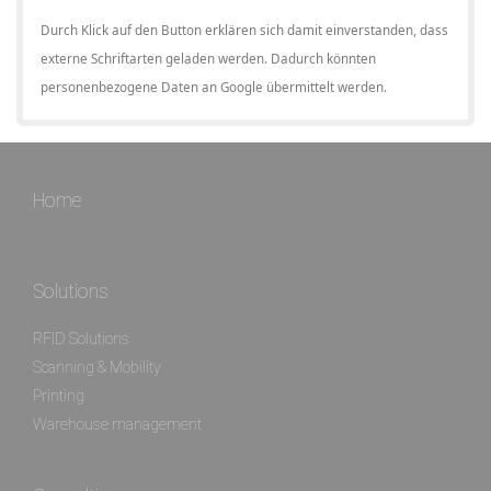
Durch Klick auf den Button erklären sich damit einverstanden, dass
externe Schriftarten geladen werden. Dadurch könnten
personenbezogene Daten an Google übermittelt werden.
Home
Solutions
RFID Solutions
Scanning & Mobility
Printing
Warehouse management