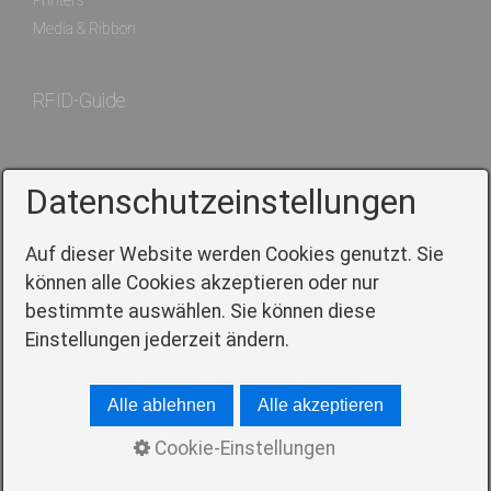
Media & Ribbon
RFID-Guide
Service
Datenschutzeinstellungen
Auf dieser Website werden Cookies genutzt. Sie
Contact
können alle Cookies akzeptieren oder nur
bestimmte auswählen. Sie können diese
Directions
Einstellungen jederzeit ändern.
Legal notice
Data protection declaration
Alle ablehnen
Alle akzeptieren
General terms and conditions
Career
Cookie-Einstellungen
History