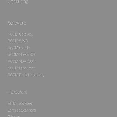
Consulting
Software
RCOM Gateway
RCOM WMS
RCOM mobile
RCOM VDA 5509
RCOM VDA 4994
RCOM LabelPrint
RCOM Digital Inventory
Hardware
RFID Hardware
Barcode Scanners
Printers