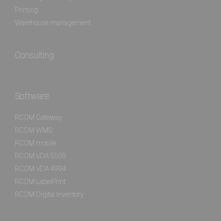
Printing
Warehouse management
Consulting
Software
RCOM Gateway
RCOM WMS
RCOM mobile
RCOM VDA 5509
RCOM VDA 4994
RCOM LabelPrint
RCOM Digital Inventory