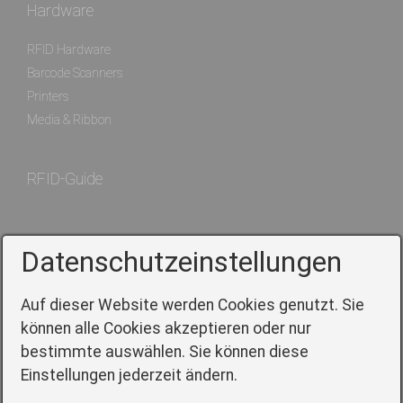
Hardware
RFID Hardware
Barcode Scanners
Printers
Media & Ribbon
RFID-Guide
Datenschutzeinstellungen
Service
Auf dieser Website werden Cookies genutzt. Sie
können alle Cookies akzeptieren oder nur
Contact
bestimmte auswählen. Sie können diese
Directions
Einstellungen jederzeit ändern.
Legal notice